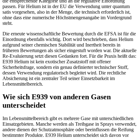
die entsprechende Kategorie und an die regulative Einordnung
passen. Für Helium ist in der EU die Verwendung unter quantum
satis vorgesehen, also in der Menge, die technisch erforderlich ist,
ohne dass eine numerische Höchstmengenangabe im Vordergrund
steht.
Die erneute wissenschaftliche Bewertung durch die EFSA ist für die
Einordnung ebenfalls wichtig. Dort wird beschrieben, dass Helium
aufgrund seiner chemischen Stabilität und Inertheit bereits in
früheren Bewertungen als sicher eingestuft worden war. Die aktuelle
Re-Evaluierung setzt diesen Gedanken fort. Für die Praxis heißt das:
E939 Helium ist kein exotischer Zusatzstoff mit offener
Sicherheitsfrage, sondern ein genau definierter technischer Stoff,
dessen Verwendung regulatorisch begleitet wird. Die rechtliche
Absicherung ist ein zentraler Teil seiner Einsetzbarkeit im
Lebensmittelbereich.
Wie sich E939 von anderen Gasen
unterscheidet
Im Lebensmittelbereich gibt es mehrere Gase mit unterschiedlichen
Einsatzgebieten. Manche werden als Treibgase in Sprays verwendet,
andere dienen der Schutzatmosphäre oder beeinflussen die Reifung
bestimmter Produkte. E939 Helium unterscheidet sich davon vor