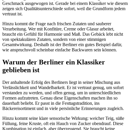
Geschmack ausgewogen ist. Gerade bei einem Klassiker wie diesem
zeigen sich Qualitätsunterschiede sofort, weil die Grundform jedem
vertraut ist.
Hinzu kommt die Frage nach frischen Zutaten und sauberer
Verarbeitung. Wer mit Konfitüre, Creme oder Glasur arbeitet,
braucht ein Gefühl für Harmonie und Maß. Das Gebäck lebt nicht
von spektakulären Zutaten, sondern von einer stimmigen
Gesamtwirkung. Deshalb ist der Berliner ein gutes Beispiel dafür,
wie anspruchsvoll scheinbar einfache Backwaren sein können.
Warum der Berliner ein Klassiker
geblieben ist
Der anhaltende Erfolg des Berliners liegt in seiner Mischung aus
Verlässlichkeit und Wandelbarkeit. Er ist vertraut genug, um sofort
verstanden zu werden, und offen genug, um in unterschiedlichen
Formen aufzutreten. Genau diese Eigenschaften machen ihn so
dauerhaft beliebt. Er passt in die Festtagstradition, ins
Bäckereisortiment und in viele persönliche Erinnerungen zugleich.
Hinzu kommt seine klare sensorische Wirkung: weicher Teig, süße
Füllung, feine Kruste, oft ein Hauch von Zucker obendrauf. Diese
Kombination ist einfach, aber überzeugend. Sie braucht keine