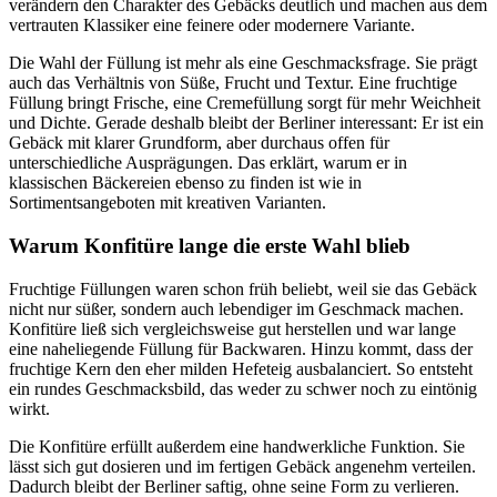
verändern den Charakter des Gebäcks deutlich und machen aus dem
vertrauten Klassiker eine feinere oder modernere Variante.
Die Wahl der Füllung ist mehr als eine Geschmacksfrage. Sie prägt
auch das Verhältnis von Süße, Frucht und Textur. Eine fruchtige
Füllung bringt Frische, eine Cremefüllung sorgt für mehr Weichheit
und Dichte. Gerade deshalb bleibt der Berliner interessant: Er ist ein
Gebäck mit klarer Grundform, aber durchaus offen für
unterschiedliche Ausprägungen. Das erklärt, warum er in
klassischen Bäckereien ebenso zu finden ist wie in
Sortimentsangeboten mit kreativen Varianten.
Warum Konfitüre lange die erste Wahl blieb
Fruchtige Füllungen waren schon früh beliebt, weil sie das Gebäck
nicht nur süßer, sondern auch lebendiger im Geschmack machen.
Konfitüre ließ sich vergleichsweise gut herstellen und war lange
eine naheliegende Füllung für Backwaren. Hinzu kommt, dass der
fruchtige Kern den eher milden Hefeteig ausbalanciert. So entsteht
ein rundes Geschmacksbild, das weder zu schwer noch zu eintönig
wirkt.
Die Konfitüre erfüllt außerdem eine handwerkliche Funktion. Sie
lässt sich gut dosieren und im fertigen Gebäck angenehm verteilen.
Dadurch bleibt der Berliner saftig, ohne seine Form zu verlieren.