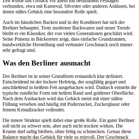
Zeit wurde das Gebäck vor allem mit bestimmten Festtagen
verbunden, etwa mit Karneval, Silvester oder anderen Anlässen, bei
denen süßes Gebäck eine besondere Rolle spielt.
Auch im häuslichen Backen und in der Konditorei hat sich der
Berliner behauptet. Trotz moderner Backwaren und neuer Trends
bleibt er ein Klassiker, der von vielen Generationen geschätzt wird.
Seine Präsenz in Bäckereien zeigt, dass einfache Grundzutaten,
handwerkliche Herstellung und vertrauter Geschmack noch immer
sehr gefragt sind.
Was den Berliner ausmacht
Der Berliner ist in seiner Grundform erstaunlich klar definiert.
Entscheidend ist der lockere Hefeteig, der sorgfältig gegart und
anschließend in heißem Fett ausgebacken wird. Dadurch entsteht die
typische rundliche Form mit hellem Rand und goldener Oberfläche.
Nach dem Ausbacken wird das Gebäck meist mit einer süßen
Füllung versehen und häufig mit Puderzucker, Zuckerglasur oder
feinem Kristallzucker vollendet.
Die innere Struktur spielt dabei eine große Rolle. Ein guter Berliner
soll nicht zu schwer sein, aber auch nicht trocken wirken. Die
Krume darf saftig bleiben, ohne fettig zu schmecken. Genau diese
Balance macht das Gebäck für viele so reizvoll. Der Geschmack