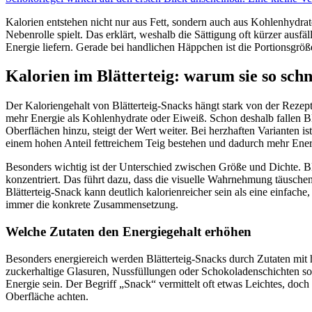
Kalorien entstehen nicht nur aus Fett, sondern auch aus Kohlenhydra
Nebenrolle spielt. Das erklärt, weshalb die Sättigung oft kürzer ausf
Energie liefern. Gerade bei handlichen Häppchen ist die Portionsgrö
Kalorien im Blätterteig: warum sie so schn
Der Kaloriengehalt von Blätterteig-Snacks hängt stark von der Rezeptur
mehr Energie als Kohlenhydrate oder Eiweiß. Schon deshalb fallen Bl
Oberflächen hinzu, steigt der Wert weiter. Bei herzhaften Varianten 
einem hohen Anteil fettreichem Teig bestehen und dadurch mehr Energi
Besonders wichtig ist der Unterschied zwischen Größe und Dichte. Bl
konzentriert. Das führt dazu, dass die visuelle Wahrnehmung täuschen 
Blätterteig-Snack kann deutlich kalorienreicher sein als eine einfach
immer die konkrete Zusammensetzung.
Welche Zutaten den Energiegehalt erhöhen
Besonders energiereich werden Blätterteig-Snacks durch Zutaten mit 
zuckerhaltige Glasuren, Nussfüllungen oder Schokoladenschichten sorg
Energie sein. Der Begriff „Snack“ vermittelt oft etwas Leichtes, doch
Oberfläche achten.