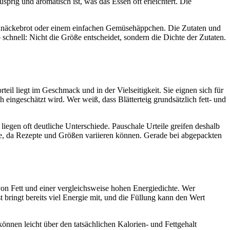
rig und aromatisch ist, was das Essen oft erleichtert. Die
en Knäckebrot oder einem einfachen Gemüsehäppchen. Die Zutaten und
b schnell: Nicht die Größe entscheidet, sondern die Dichte der Zutaten.
il liegt im Geschmack und in der Vielseitigkeit. Sie eignen sich für
eingeschätzt wird. Wer weiß, dass Blätterteig grundsätzlich fett- und
liegen oft deutliche Unterschiede. Pauschale Urteile greifen deshalb
age, da Rezepte und Größen variieren können. Gerade bei abgepackten
t von Fett und einer vergleichsweise hohen Energiedichte. Wer
t bringt bereits viel Energie mit, und die Füllung kann den Wert
können leicht über den tatsächlichen Kalorien- und Fettgehalt