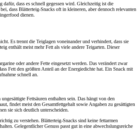
afür, dass es schnell gegessen wird. Gleichzeitig ist die
ei, dass Blätterteig-Snacks oft in kleineren, aber dennoch relevanten
ingerfood dienen.
nicht. Es trennt die Teiglagen voneinander und verhindert, dass sie
ig enthält meist mehr Fett als viele andere Teigarten. Dieser
argarine oder andere Fette eingesetzt werden. Das verändert zwar
s Fett den größten Anteil an der Energiedichte hat. Ein Snack mit
aufnahme schnell an.
 ungesättigte Fettsäuren enthalten sein. Das hängt von den
haut, findet meist den Gesamtfettgehalt sowie Angaben zu gesättigten
en sie sich deutlich unterscheiden.
chtig zu verstehen. Blätterteig-Snacks sind keine fettarmen
halten. Gelegentlicher Genuss passt gut in eine abwechslungsreiche