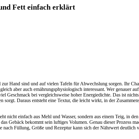
und Fett einfach erklärt
 zur Hand sind und auf vielen Tafeln für Abwechslung sorgen. Ihr Chara
gleich aber auch ernährungsphysiologisch interessant. Wer genauer auf B
 viel Geschmack bei vergleichsweise hoher Energiedichte. Das ist nich
sorgt. Daraus entsteht eine Textur, die leicht wirkt, in der Zusammense
esteht nicht einfach aus Mehl und Wasser, sondern aus einem Teig, in de
 das Gebäck bekommt sein luftiges Volumen. Genau dieser Prozess macht
Je nach Füllung, Größe und Rezeptur kann sich der Nährwert deutlich ver