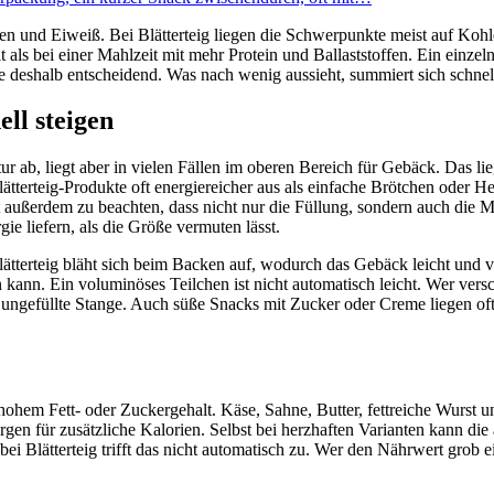
ten und Eiweiß. Bei Blätterteig liegen die Schwerpunkte meist auf Koh
ällt als bei einer Mahlzeit mit mehr Protein und Ballaststoffen. Ein ei
ße deshalb entscheidend. Was nach wenig aussieht, summiert sich schn
ell steigen
 ab, liegt aber in vielen Fällen im oberen Bereich für Gebäck. Das lieg
ätterteig-Produkte oft energiereicher aus als einfache Brötchen oder
ist außerdem zu beachten, dass nicht nur die Füllung, sondern auch die 
e liefern, als die Größe vermuten lässt.
ätterteig bläht sich beim Backen auf, wodurch das Gebäck leicht und v
kann. Ein voluminöses Teilchen ist nicht automatisch leicht. Wer versch
e, ungefüllte Stange. Auch süße Snacks mit Zucker oder Creme liegen of
hohem Fett- oder Zuckergehalt. Käse, Sahne, Butter, fettreiche Wurst
en für zusätzliche Kalorien. Selbst bei herzhaften Varianten kann die 
 bei Blätterteig trifft das nicht automatisch zu. Wer den Nährwert grob