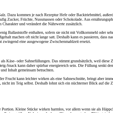
 Salz. Dazu kommen je nach Rezeptur Hefe oder Backtriebmittel, außerd
fig Zucker, Früchte, Nussmassen oder Schokolade. Aus ernährungsphysio
en Charakter und verändert die Nährwerte zusätzlich.
enig Ballaststoffe enthalten, sofern sie nicht mit Vollkornmehl oder se
ehalt machen oft nicht lange satt. Deshalb kann es passieren, dass nach
icht zwingend eine ausgewogene Zwischenmahlzeit ersetzt.
als Käse- oder Sahnefüllungen. Das stimmt grundsätzlich, weil diese Zu
erteig-Snack kann daher spürbar energiereich sein. Die Füllung senkt d
 und Inhalt gemeinsam betrachten.
oder Frucht kann leichter wirken als eine Sahneschnitte, bringt aber imme
g, nicht im Teig selbst. Deshalb lohnt sich ein nüchterner Blick auf d
die Portion. Kleine Stücke wirken harmlos, vor allem wenn sie als Häpp