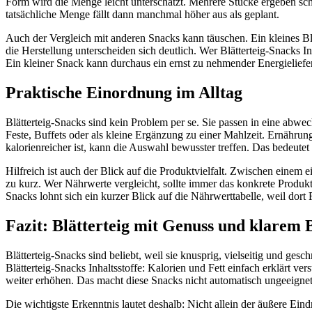
Form wird die Menge leicht unterschätzt. Mehrere Stücke ergeben schn
tatsächliche Menge fällt dann manchmal höher aus als geplant.
Auch der Vergleich mit anderen Snacks kann täuschen. Ein kleines Bl
die Herstellung unterscheiden sich deutlich. Wer Blätterteig-Snacks In
Ein kleiner Snack kann durchaus ein ernst zu nehmender Energieliefer
Praktische Einordnung im Alltag
Blätterteig-Snacks sind kein Problem per se. Sie passen in eine abwe
Feste, Buffets oder als kleine Ergänzung zu einer Mahlzeit. Ernährun
kalorienreicher ist, kann die Auswahl bewusster treffen. Das bedeutet
Hilfreich ist auch der Blick auf die Produktvielfalt. Zwischen einem 
zu kurz. Wer Nährwerte vergleicht, sollte immer das konkrete Produk
Snacks lohnt sich ein kurzer Blick auf die Nährwerttabelle, weil dort F
Fazit: Blätterteig mit Genuss und klarem 
Blätterteig-Snacks sind beliebt, weil sie knusprig, vielseitig und ge
Blätterteig-Snacks Inhaltsstoffe: Kalorien und Fett einfach erklärt ve
weiter erhöhen. Das macht diese Snacks nicht automatisch ungeeignet
Die wichtigste Erkenntnis lautet deshalb: Nicht allein der äußere Ein