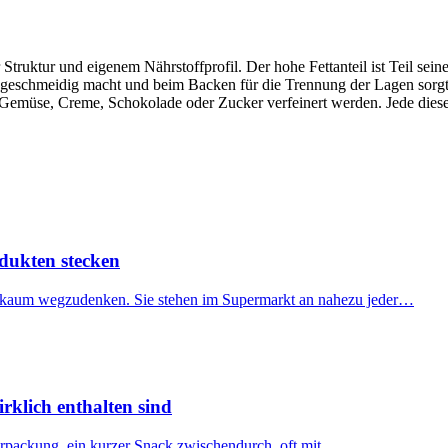
rer Struktur und eigenem Nährstoffprofil. Der hohe Fettanteil ist Teil se
 geschmeidig macht und beim Backen für die Trennung der Lagen sorgt. D
, Gemüse, Creme, Schokolade oder Zucker verfeinert werden. Jede die
dukten stecken
en kaum wegzudenken. Sie stehen im Supermarkt an nahezu jeder…
irklich enthalten sind
Verpackung, ein kurzer Snack zwischendurch, oft mit…