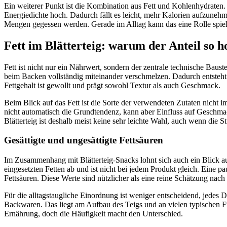
Ein weiterer Punkt ist die Kombination aus Fett und Kohlenhydraten.
Energiedichte hoch. Dadurch fällt es leicht, mehr Kalorien aufzunehme
Mengen gegessen werden. Gerade im Alltag kann das eine Rolle spie
Fett im Blätterteig: warum der Anteil so ho
Fett ist nicht nur ein Nährwert, sondern der zentrale technische Baust
beim Backen vollständig miteinander verschmelzen. Dadurch entsteht di
Fettgehalt ist gewollt und prägt sowohl Textur als auch Geschmack.
Beim Blick auf das Fett ist die Sorte der verwendeten Zutaten nicht 
nicht automatisch die Grundtendenz, kann aber Einfluss auf Geschmac
Blätterteig ist deshalb meist keine sehr leichte Wahl, auch wenn die S
Gesättigte und ungesättigte Fettsäuren
Im Zusammenhang mit Blätterteig-Snacks lohnt sich auch ein Blick auf
eingesetzten Fetten ab und ist nicht bei jedem Produkt gleich. Eine p
Fettsäuren. Diese Werte sind nützlicher als eine reine Schätzung nach
Für die alltagstaugliche Einordnung ist weniger entscheidend, jedes 
Backwaren. Das liegt am Aufbau des Teigs und an vielen typischen Fül
Ernährung, doch die Häufigkeit macht den Unterschied.