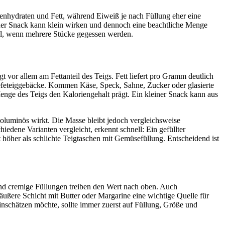
lenhydraten und Fett, während Eiweiß je nach Füllung eher eine
nzelner Snack kann klein wirken und dennoch eine beachtliche Menge
ell, wenn mehrere Stücke gegessen werden.
t vor allem am Fettanteil des Teigs. Fett liefert pro Gramm deutlich
 Hefeteiggebäcke. Kommen Käse, Speck, Sahne, Zucker oder glasierte
Menge des Teigs den Kaloriengehalt prägt. Ein kleiner Snack kann aus
oluminös wirkt. Die Masse bleibt jedoch vergleichsweise
iedene Varianten vergleicht, erkennt schnell: Ein gefüllter
t höher als schlichte Teigtaschen mit Gemüsefüllung. Entscheidend ist
 und cremige Füllungen treiben den Wert nach oben. Auch
äußere Schicht mit Butter oder Margarine eine wichtige Quelle für
 einschätzen möchte, sollte immer zuerst auf Füllung, Größe und