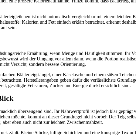
ell eine größere Kalorienaufnahme. Hinzu kommt, dass Blätterteig knusp
ätterteigteilchen ist nicht automatisch vergleichbar mit einem leicht
haltsstoffe: Kalorien und Fett einfach erklärt betrachtet, erkennt deshal
ant sein.
chslungsreiche Ernährung, wenn Menge und Häufigkeit stimmen. Ihr Vorte
gsbewusst wird der Umgang vor allem dann, wenn die Portion realistisch 
 nicht Verzicht, sondern bessere Orientierung.
einfachen Blätterteigstängel, einer Käsetasche und einem süßen Teilchen 
t betrachten. Herstellerangaben geben dafür die verlässlichste Grundl
ett, gesättigte Fettsäuren, Zucker und Energie direkt ersichtlich sind.
Blick
schmacklich überzeugend sind. Ihr Nährwertprofil ist jedoch klar gepräg
rstehen möchte, kommt an dieser Grundregel nicht vorbei: Der Teig selbs
, aber eben auch nicht zur leichten Zwischenmahlzeit.
druck zählt. Kleine Stücke, luftige Schichten und eine knusprige Textur 