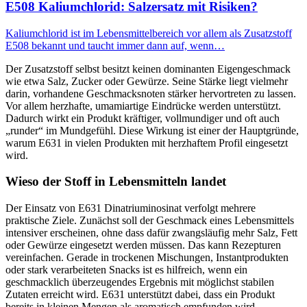
E508 Kaliumchlorid: Salzersatz mit Risiken?
Kaliumchlorid ist im Lebensmittelbereich vor allem als Zusatzstoff
E508 bekannt und taucht immer dann auf, wenn…
Der Zusatzstoff selbst besitzt keinen dominanten Eigengeschmack
wie etwa Salz, Zucker oder Gewürze. Seine Stärke liegt vielmehr
darin, vorhandene Geschmacksnoten stärker hervortreten zu lassen.
Vor allem herzhafte, umamiartige Eindrücke werden unterstützt.
Dadurch wirkt ein Produkt kräftiger, vollmundiger und oft auch
„runder“ im Mundgefühl. Diese Wirkung ist einer der Hauptgründe,
warum E631 in vielen Produkten mit herzhaftem Profil eingesetzt
wird.
Wieso der Stoff in Lebensmitteln landet
Der Einsatz von E631 Dinatriuminosinat verfolgt mehrere
praktische Ziele. Zunächst soll der Geschmack eines Lebensmittels
intensiver erscheinen, ohne dass dafür zwangsläufig mehr Salz, Fett
oder Gewürze eingesetzt werden müssen. Das kann Rezepturen
vereinfachen. Gerade in trockenen Mischungen, Instantprodukten
oder stark verarbeiteten Snacks ist es hilfreich, wenn ein
geschmacklich überzeugendes Ergebnis mit möglichst stabilen
Zutaten erreicht wird. E631 unterstützt dabei, dass ein Produkt
bereits in kleinen Mengen als aromatisch empfunden wird.