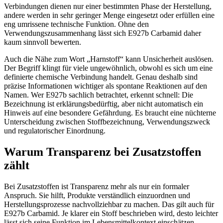
Verbindungen dienen nur einer bestimmten Phase der Herstellung,
andere werden in sehr geringer Menge eingesetzt oder erfüllen eine
eng umrissene technische Funktion. Ohne den
Verwendungszusammenhang lässt sich E927b Carbamid daher
kaum sinnvoll bewerten.
Auch die Nähe zum Wort „Harnstoff“ kann Unsicherheit auslösen.
Der Begriff klingt für viele ungewöhnlich, obwohl es sich um eine
definierte chemische Verbindung handelt. Genau deshalb sind
präzise Informationen wichtiger als spontane Reaktionen auf den
Namen. Wer E927b sachlich betrachtet, erkennt schnell: Die
Bezeichnung ist erklärungsbedürftig, aber nicht automatisch ein
Hinweis auf eine besondere Gefährdung. Es braucht eine nüchterne
Unterscheidung zwischen Stoffbezeichnung, Verwendungszweck
und regulatorischer Einordnung.
Warum Transparenz bei Zusatzstoffen
zählt
Bei Zusatzstoffen ist Transparenz mehr als nur ein formaler
Anspruch. Sie hilft, Produkte verständlich einzuordnen und
Herstellungsprozesse nachvollziehbar zu machen. Das gilt auch für
E927b Carbamid. Je klarer ein Stoff beschrieben wird, desto leichter
lässt sich seine Funktion im Lebensmittelkontext einschätzen.