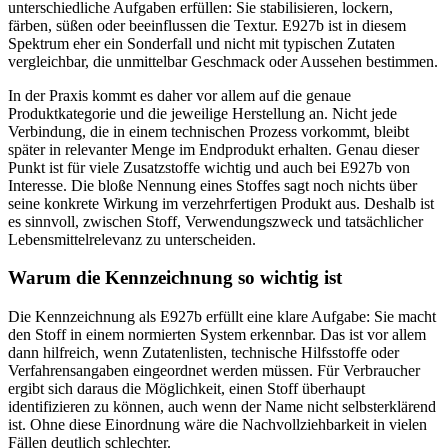
unterschiedliche Aufgaben erfüllen: Sie stabilisieren, lockern,
färben, süßen oder beeinflussen die Textur. E927b ist in diesem
Spektrum eher ein Sonderfall und nicht mit typischen Zutaten
vergleichbar, die unmittelbar Geschmack oder Aussehen bestimmen.
In der Praxis kommt es daher vor allem auf die genaue
Produktkategorie und die jeweilige Herstellung an. Nicht jede
Verbindung, die in einem technischen Prozess vorkommt, bleibt
später in relevanter Menge im Endprodukt erhalten. Genau dieser
Punkt ist für viele Zusatzstoffe wichtig und auch bei E927b von
Interesse. Die bloße Nennung eines Stoffes sagt noch nichts über
seine konkrete Wirkung im verzehrfertigen Produkt aus. Deshalb ist
es sinnvoll, zwischen Stoff, Verwendungszweck und tatsächlicher
Lebensmittelrelevanz zu unterscheiden.
Warum die Kennzeichnung so wichtig ist
Die Kennzeichnung als E927b erfüllt eine klare Aufgabe: Sie macht
den Stoff in einem normierten System erkennbar. Das ist vor allem
dann hilfreich, wenn Zutatenlisten, technische Hilfsstoffe oder
Verfahrensangaben eingeordnet werden müssen. Für Verbraucher
ergibt sich daraus die Möglichkeit, einen Stoff überhaupt
identifizieren zu können, auch wenn der Name nicht selbsterklärend
ist. Ohne diese Einordnung wäre die Nachvollziehbarkeit in vielen
Fällen deutlich schlechter.