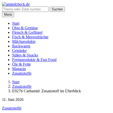
Suche
Suchen
nach:
Menü
Start
Obst & Gemüse
Fleisch & Geflügel
Fisch & Meeresfrüchte
Milchprodukte
Backwaren
Getränke
Süßes & Snacks
Fertigprodukte & Fast Food
Öle & Fette
Magazin
Zusatzstoffe
Start
Zusatzstoffe
E927b Carbamid: Zusatzstoff im Überblick
11. Juni 2026
Zusatzstoffe