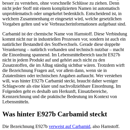
besser zu verstehen, ohne vorschnelle Schlüsse zu ziehen. Denn
nicht jeder Stoff mit einem komplizierten Namen ist automatisch
unproblematisch oder umgekehrt bedenklich. Entscheidend ist, in
welchem Zusammenhang er eingesetzt wird, welche gesetzlichen
Vorgaben gelten und wie Verbraucherinformationen aufgebaut sind.
Carbamid ist der chemische Name von Harnstoff. Diese Verbindung
kommt nicht nur in industriellen Prozessen vor, sondern ist auch ein
natürlicher Bestandteil des Stoffwechsels. Gerade diese doppelte
Verankerung – natürlich vorhanden und technisch nutzbar – macht
die Einordnung spannend. Im Lebensmittelbereich taucht E927b
nicht in jedem Produkt auf und gehört auch nicht zu den
Zusatzstoffen, die im Alltag ständig sichtbar wären. Trotzdem wirft
die Bezeichnung Fragen auf, vor allem dann, wenn sie in
Zutatenlisten oder technischen Angaben auftaucht. Wer verstehen
will, was hinter E927b Carbamid steckt, braucht daher weniger
Schlagworte als eine klare und nachvollziehbare Einordnung. Im
Folgenden geht es deshalb um Herkunft, Einsatzbereiche,
Kennzeichnung und die praktische Bedeutung im Kontext von
Lebensmitteln.
Was hinter E927b Carbamid steckt
Die Bezeichnung E927b
verweist auf Carbamid
, also Harnstoff.