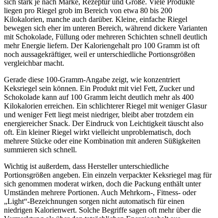
sich stark je nach Marke, Rezeptur und Größe. Viele Produkte
liegen pro Riegel grob im Bereich von etwa 80 bis 200
Kilokalorien, manche auch darüber. Kleine, einfache Riegel
bewegen sich eher im unteren Bereich, während dickere Varianten
mit Schokolade, Füllung oder mehreren Schichten schnell deutlich
mehr Energie liefern. Der Kaloriengehalt pro 100 Gramm ist oft
noch aussagekräftiger, weil er unterschiedliche Portionsgrößen
vergleichbar macht.
Gerade diese 100-Gramm-Angabe zeigt, wie konzentriert
Keksriegel sein können. Ein Produkt mit viel Fett, Zucker und
Schokolade kann auf 100 Gramm leicht deutlich mehr als 400
Kilokalorien erreichen. Ein schlichterer Riegel mit weniger Glasur
und weniger Fett liegt meist niedriger, bleibt aber trotzdem ein
energiereicher Snack. Der Eindruck von Leichtigkeit täuscht also
oft. Ein kleiner Riegel wirkt vielleicht unproblematisch, doch
mehrere Stücke oder eine Kombination mit anderen Süßigkeiten
summieren sich schnell.
Wichtig ist außerdem, dass Hersteller unterschiedliche
Portionsgrößen angeben. Ein einzeln verpackter Keksriegel mag für
sich genommen moderat wirken, doch die Packung enthält unter
Umständen mehrere Portionen. Auch Mehrkorn-, Fitness- oder
„Light“-Bezeichnungen sorgen nicht automatisch für einen
niedrigen Kalorienwert. Solche Begriffe sagen oft mehr über die