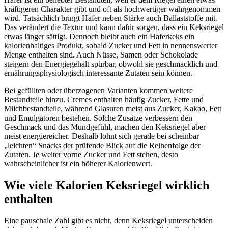
kräftigeren Charakter gibt und oft als hochwertiger wahrgenommen
wird. Tatsächlich bringt Hafer neben Stärke auch Ballaststoffe mit.
Das verändert die Textur und kann dafür sorgen, dass ein Keksriegel
etwas länger sättigt. Dennoch bleibt auch ein Haferkeks ein
kalorienhaltiges Produkt, sobald Zucker und Fett in nennenswerter
Menge enthalten sind. Auch Nüsse, Samen oder Schokolade
steigern den Energiegehalt spürbar, obwohl sie geschmacklich und
ernährungsphysiologisch interessante Zutaten sein können.
Bei gefüllten oder überzogenen Varianten kommen weitere
Bestandteile hinzu. Cremes enthalten häufig Zucker, Fette und
Milchbestandteile, während Glasuren meist aus Zucker, Kakao, Fett
und Emulgatoren bestehen. Solche Zusätze verbessern den
Geschmack und das Mundgefühl, machen den Keksriegel aber
meist energiereicher. Deshalb lohnt sich gerade bei scheinbar
„leichten“ Snacks der prüfende Blick auf die Reihenfolge der
Zutaten. Je weiter vorne Zucker und Fett stehen, desto
wahrscheinlicher ist ein höherer Kalorienwert.
Wie viele Kalorien Keksriegel wirklich
enthalten
Eine pauschale Zahl gibt es nicht, denn Keksriegel unterscheiden