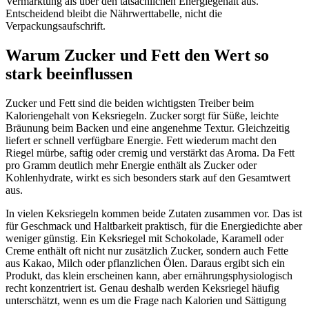
Vermarktung als über den tatsächlichen Energiegehalt aus.
Entscheidend bleibt die Nährwerttabelle, nicht die
Verpackungsaufschrift.
Warum Zucker und Fett den Wert so
stark beeinflussen
Zucker und Fett sind die beiden wichtigsten Treiber beim
Kaloriengehalt von Keksriegeln. Zucker sorgt für Süße, leichte
Bräunung beim Backen und eine angenehme Textur. Gleichzeitig
liefert er schnell verfügbare Energie. Fett wiederum macht den
Riegel mürbe, saftig oder cremig und verstärkt das Aroma. Da Fett
pro Gramm deutlich mehr Energie enthält als Zucker oder
Kohlenhydrate, wirkt es sich besonders stark auf den Gesamtwert
aus.
In vielen Keksriegeln kommen beide Zutaten zusammen vor. Das ist
für Geschmack und Haltbarkeit praktisch, für die Energiedichte aber
weniger günstig. Ein Keksriegel mit Schokolade, Karamell oder
Creme enthält oft nicht nur zusätzlich Zucker, sondern auch Fette
aus Kakao, Milch oder pflanzlichen Ölen. Daraus ergibt sich ein
Produkt, das klein erscheinen kann, aber ernährungsphysiologisch
recht konzentriert ist. Genau deshalb werden Keksriegel häufig
unterschätzt, wenn es um die Frage nach Kalorien und Sättigung