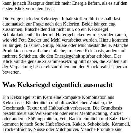
kann je nach Rezeptur deutlich mehr Energie liefern, als es auf den
ersten Blick vermuten lässt.
Die Frage nach den Keksriegel Inhaltsstoffen führt deshalb fast
automatisch zur Frage nach den Kalorien. Beide hängen eng
zusammen. Entscheidend ist nicht nur, ob ein Keksriegel
Schokolade enthält oder mit Hafer gebacken wurde, sondern auch,
wie viel Fett, Zucker und Mehl verarbeitet wurden. Hinzu kommen
Füllungen, Glasuren, Sirup, Nüsse oder Milchbestandteile. Manche
Produkte setzen auf eine einfache, trockene Keksbasis, andere auf
mehrere Schichten, die den Energiegehalt spürbar erhöhen. Der
Blick auf die genaue Zusammensetzung hilft dabei, die Zahlen auf
der Verpackung besser einzuordnen und den Snack realistischer zu
bewerten.
Was Keksriegel eigentlich ausmacht
Ein Keksriegel ist im Kern eine kompakte Kombination aus
Keksmasse, Bindemitteln und oft zusätzlichen Zutaten, die
Geschmack, Textur und Haltbarkeit verbessern. Die Grundbasis
besteht meist aus Weizenmehl oder einer Mehlmischung, Zucker
oder anderen Süßungsmitteln, Fett, Backtriebmitteln und Salz. Dazu
kommen je nach Sorte Haferflocken, Kakao, Schokolade, Karamell,
Trockenfrüchte, Nüsse oder Milchpulver. Manche Produkte sind