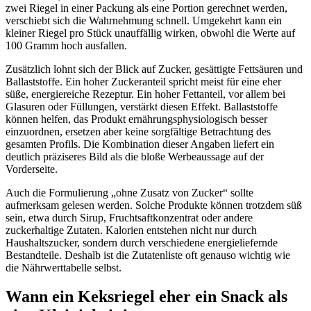
zwei Riegel in einer Packung als eine Portion gerechnet werden,
verschiebt sich die Wahrnehmung schnell. Umgekehrt kann ein
kleiner Riegel pro Stück unauffällig wirken, obwohl die Werte auf
100 Gramm hoch ausfallen.
Zusätzlich lohnt sich der Blick auf Zucker, gesättigte Fettsäuren und
Ballaststoffe. Ein hoher Zuckeranteil spricht meist für eine eher
süße, energiereiche Rezeptur. Ein hoher Fettanteil, vor allem bei
Glasuren oder Füllungen, verstärkt diesen Effekt. Ballaststoffe
können helfen, das Produkt ernährungsphysiologisch besser
einzuordnen, ersetzen aber keine sorgfältige Betrachtung des
gesamten Profils. Die Kombination dieser Angaben liefert ein
deutlich präziseres Bild als die bloße Werbeaussage auf der
Vorderseite.
Auch die Formulierung „ohne Zusatz von Zucker“ sollte
aufmerksam gelesen werden. Solche Produkte können trotzdem süß
sein, etwa durch Sirup, Fruchtsaftkonzentrat oder andere
zuckerhaltige Zutaten. Kalorien entstehen nicht nur durch
Haushaltszucker, sondern durch verschiedene energieliefernde
Bestandteile. Deshalb ist die Zutatenliste oft genauso wichtig wie
die Nährwerttabelle selbst.
Wann ein Keksriegel eher ein Snack als