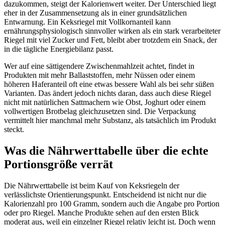
dazukommen, steigt der Kalorienwert weiter. Der Unterschied liegt
eher in der Zusammensetzung als in einer grundsätzlichen
Entwarnung. Ein Keksriegel mit Vollkornanteil kann
ernährungsphysiologisch sinnvoller wirken als ein stark verarbeiteter
Riegel mit viel Zucker und Fett, bleibt aber trotzdem ein Snack, der
in die tägliche Energiebilanz passt.
Wer auf eine sättigendere Zwischenmahlzeit achtet, findet in
Produkten mit mehr Ballaststoffen, mehr Nüssen oder einem
höheren Haferanteil oft eine etwas bessere Wahl als bei sehr süßen
Varianten. Das ändert jedoch nichts daran, dass auch diese Riegel
nicht mit natürlichen Sattmachern wie Obst, Joghurt oder einem
vollwertigen Brotbelag gleichzusetzen sind. Die Verpackung
vermittelt hier manchmal mehr Substanz, als tatsächlich im Produkt
steckt.
Was die Nährwerttabelle über die echte
Portionsgröße verrät
Die Nährwerttabelle ist beim Kauf von Keksriegeln der
verlässlichste Orientierungspunkt. Entscheidend ist nicht nur die
Kalorienzahl pro 100 Gramm, sondern auch die Angabe pro Portion
oder pro Riegel. Manche Produkte sehen auf den ersten Blick
moderat aus, weil ein einzelner Riegel relativ leicht ist. Doch wenn