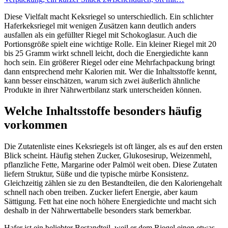
Diese Vielfalt macht Keksriegel so unterschiedlich. Ein schlichter
Haferkeksriegel mit wenigen Zusätzen kann deutlich anders
ausfallen als ein gefüllter Riegel mit Schokoglasur. Auch die
Portionsgröße spielt eine wichtige Rolle. Ein kleiner Riegel mit 20
bis 25 Gramm wirkt schnell leicht, doch die Energiedichte kann
hoch sein. Ein größerer Riegel oder eine Mehrfachpackung bringt
dann entsprechend mehr Kalorien mit. Wer die Inhaltsstoffe kennt,
kann besser einschätzen, warum sich zwei äußerlich ähnliche
Produkte in ihrer Nährwertbilanz stark unterscheiden können.
Welche Inhaltsstoffe besonders häufig
vorkommen
Die Zutatenliste eines Keksriegels ist oft länger, als es auf den ersten
Blick scheint. Häufig stehen Zucker, Glukosesirup, Weizenmehl,
pflanzliche Fette, Margarine oder Palmöl weit oben. Diese Zutaten
liefern Struktur, Süße und die typische mürbe Konsistenz.
Gleichzeitig zählen sie zu den Bestandteilen, die den Kaloriengehalt
schnell nach oben treiben. Zucker liefert Energie, aber kaum
Sättigung. Fett hat eine noch höhere Energiedichte und macht sich
deshalb in der Nährwerttabelle besonders stark bemerkbar.
Hafer ist ein beliebter Bestandteil, weil er dem Riegel einen etwas