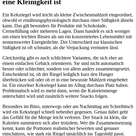
eine Kleinigkeit ist
Ein Keksriegel wird leicht als kleine Zwischenmahlzeit eingeordnet,
obwohl er ernährungsphysiologisch durchaus einer Süßigkeit ähneln
kann. Das gilt besonders für Produkte mit Schokolade,
Cremefüllung oder mehreren Lagen. Dann handelt es sich weniger
um einen leichten Bissen als um ein konzentriertes Lebensmittel mit
nennenswerter Energiedichte. Der Unterschied zur klassischen
Süßigkeit ist oft schmaler, als die Verpackung vermuten lässt.
Gleichzeitig gibt es auch schlichtere Varianten, die sich eher an
einem einfachen Gebäck orientieren. Sie sind nicht automatisch
besser oder schlechter, sondern vor allem anders zusammengesetzt.
Entscheidend ist, ob der Riegel lediglich kurz den Hunger
überbrücken soll oder ob er in eine bewusste Mahlzeit eingebettet
ist. Ein einzelner Keksriegel kann im Alltag durchaus Platz haben.
Problematisch wird es meist dann, wenn die Kalorienmenge
unterschätzt wird und zusätzlich weitere Snacks folgen.
Besonders im Büro, unterwegs oder am Nachmittag am Schreibtisch
wird ein Keksriegel schnell nebenbei gegessen. Genau dabei geht
das Gefühl für die Menge leicht verloren. Der Snack ist klein, die
Kalorien summieren sich aber trotzdem. Wer die Zusammensetzung
kennt, kann die Portionen realistischer bewerten und genauer
einschätzen, wie stark ein Riegel tatsächlich ins Tagesbild passt.