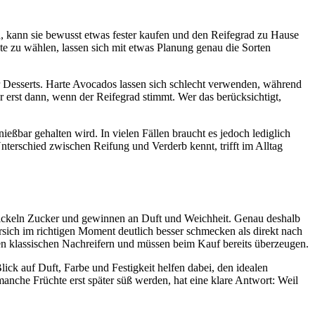
n, kann sie bewusst etwas fester kaufen und den Reifegrad zu Hause
hte zu wählen, lassen sich mit etwas Planung genau die Sorten
er Desserts. Harte Avocados lassen sich schlecht verwenden, während
 erst dann, wenn der Reifegrad stimmt. Wer das berücksichtigt,
ießbar gehalten wird. In vielen Fällen braucht es jedoch lediglich
nterschied zwischen Reifung und Verderb kennt, trifft im Alltag
twickeln Zucker und gewinnen an Duft und Weichheit. Genau deshalb
rsich im richtigen Moment deutlich besser schmecken als direkt nach
u den klassischen Nachreifern und müssen beim Kauf bereits überzeugen.
ick auf Duft, Farbe und Festigkeit helfen dabei, den idealen
anche Früchte erst später süß werden, hat eine klare Antwort: Weil