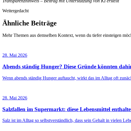
Transparenzhinweis – Beitrag mit Unterstützung von KI erstellt
Weitergedacht
Ähnliche Beiträge
Mehr Themen aus demselben Kontext, wenn du tiefer einsteigen möch
28. Mai 2026
Abends ständig Hunger? Diese Gründe könnten dahin
Wenn abends ständig Hunger auftaucht, wirkt das im Alltag oft zunä
28. Mai 2026
Salzfallen im Supermarkt: diese Lebensmittel enthalte
Salz ist im Alltag so selbstverständlich, dass sein Gehalt in vielen L