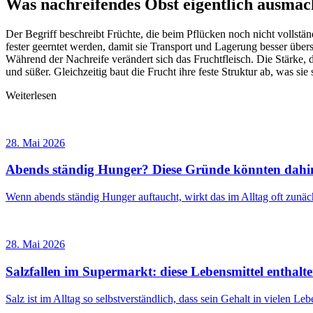
Was nachreifendes Obst eigentlich ausmac
Der Begriff beschreibt Früchte, die beim Pflücken noch nicht vollständ
fester geerntet werden, damit sie Transport und Lagerung besser über
Während der Nachreife verändert sich das Fruchtfleisch. Die Stärke
und süßer. Gleichzeitig baut die Frucht ihre feste Struktur ab, was sie
Weiterlesen
28. Mai 2026
Abends ständig Hunger? Diese Gründe könnten dahin
Wenn abends ständig Hunger auftaucht, wirkt das im Alltag oft zunä
28. Mai 2026
Salzfallen im Supermarkt: diese Lebensmittel enthalte
Salz ist im Alltag so selbstverständlich, dass sein Gehalt in vielen 