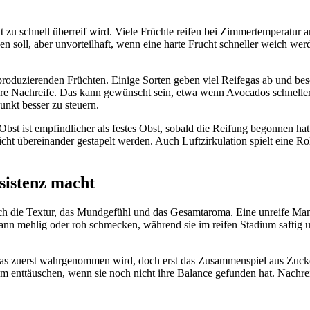
 zu schnell überreif wird. Viele Früchte reifen bei Zimmertemperatur 
den soll, aber unvorteilhaft, wenn eine harte Frucht schneller weich w
roduzierenden Früchten. Einige Sorten geben viel Reifegas ab und bes
ellere Nachreife. Das kann gewünscht sein, etwa wenn Avocados schnell
unkt besser zu steuern.
Obst ist empfindlicher als festes Obst, sobald die Reifung begonnen hat
cht übereinander gestapelt werden. Auch Luftzirkulation spielt eine Rol
istenz macht
uch die Textur, das Mundgefühl und das Gesamtaroma. Eine unreife Mang
 kann mehlig oder roh schmecken, während sie im reifen Stadium saftig 
s, was zuerst wahrgenommen wird, doch erst das Zusammenspiel aus Zuck
 enttäuschen, wenn sie noch nicht ihre Balance gefunden hat. Nachrei