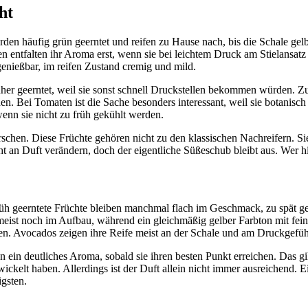
ht
den häufig grün geerntet und reifen zu Hause nach, bis die Schale gel
 entfalten ihr Aroma erst, wenn sie bei leichtem Druck am Stielansatz 
genießbar, im reifen Zustand cremig und mild.
rüher geerntet, weil sie sonst schnell Druckstellen bekommen würden. 
rden. Bei Tomaten ist die Sache besonders interessant, weil sie botan
nn sie nicht zu früh gekühlt werden.
rschen. Diese Früchte gehören nicht zu den klassischen Nachreifern. Si
an Duft verändern, doch der eigentliche Süßeschub bleibt aus. Wer hier
rüh geerntete Früchte bleiben manchmal flach im Geschmack, zu spät gee
 meist noch im Aufbau, während ein gleichmäßig gelber Farbton mit fei
ben. Avocados zeigen ihre Reife meist an der Schale und am Druckgefüh
n ein deutliches Aroma, sobald sie ihren besten Punkt erreichen. Das gil
wickelt haben. Allerdings ist der Duft allein nicht immer ausreichend
gsten.