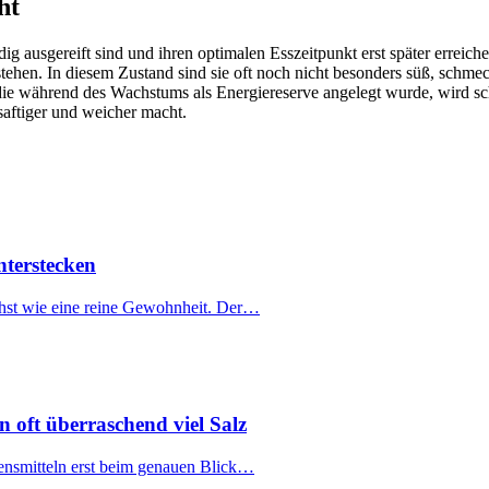
ht
ig ausgereift sind und ihren optimalen Esszeitpunkt erst später erreiche
stehen. In diesem Zustand sind sie oft noch nicht besonders süß, schme
, die während des Wachstums als Energiereserve angelegt wurde, wird 
 saftiger und weicher macht.
terstecken
chst wie eine reine Gewohnheit. Der…
n oft überraschend viel Salz
Lebensmitteln erst beim genauen Blick…