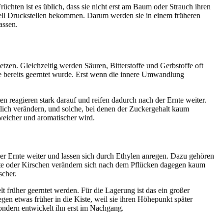
chten ist es üblich, dass sie nicht erst am Baum oder Strauch ihren
nell Druckstellen bekommen. Darum werden sie in einem früheren
assen.
zen. Gleichzeitig werden Säuren, Bitterstoffe und Gerbstoffe oft
e bereits geerntet wurde. Erst wenn die innere Umwandlung
en reagieren stark darauf und reifen dadurch nach der Ernte weiter.
lich verändern, und solche, bei denen der Zuckergehalt kaum
weicher und aromatischer wird.
er Ernte weiter und lassen sich durch Ethylen anregen. Dazu gehören
hte oder Kirschen verändern sich nach dem Pflücken dagegen kaum
scher.
 früher geerntet werden. Für die Lagerung ist das ein großer
en etwas früher in die Kiste, weil sie ihren Höhepunkt später
ondern entwickelt ihn erst im Nachgang.