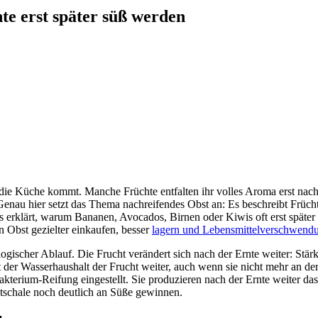
e erst später süß werden
ie Küche kommt. Manche Früchte entfalten ihr volles Aroma erst nach 
enau hier setzt das Thema nachreifendes Obst an: Es beschreibt Früchte
 es erklärt, warum Bananen, Avocados, Birnen oder Kiwis oft erst spät
 Obst gezielter einkaufen, besser
lagern und Lebensmittelverschwend
logischer Ablauf. Die Frucht verändert sich nach der Ernte weiter: Stär
er Wasserhaushalt der Frucht weiter, auch wenn sie nicht mehr an der P
terium-Reifung eingestellt. Sie produzieren nach der Ernte weiter da
tschale noch deutlich an Süße gewinnen.