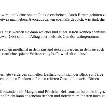
b wird und kleine braune Punkte erscheinen. Auch Birnen gehören zu
etwas nachgeben. Avocados zeigen ebenfalls deutlich, wie stark die
Zu Hause werden sie dann weicher und süßer. Kiwis können ebenfalls
isch zwar Obst sind, im Alltag aber meist als Gemüse wahrgenommen
e sollten möglichst in dem Zustand gekauft werden, in dem sie auch
 auf eine spätere Verbesserung hofft, wird oft enttäuscht.
rntete verderben schneller. Deshalb lohnt sich der Blick auf Farbe,
nen braunen Punkten auf einen reiferen Zustand hinweist. Birnen
l.
t besonders für Mangos und Pfirsiche. Bei Tomaten ist ein kräftiger,
. Eine Frucht kann angenehm riechen und trotzdem im Inneren noch zu