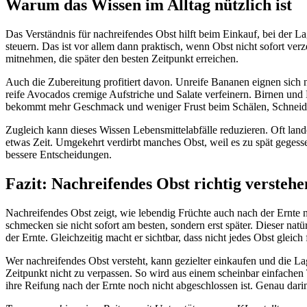
Warum das Wissen im Alltag nützlich ist
Das Verständnis für nachreifendes Obst hilft beim Einkauf, bei der 
steuern. Das ist vor allem dann praktisch, wenn Obst nicht sofort ver
mitnehmen, die später den besten Zeitpunkt erreichen.
Auch die Zubereitung profitiert davon. Unreife Bananen eignen sich n
reife Avocados cremige Aufstriche und Salate verfeinern. Birnen und
bekommt mehr Geschmack und weniger Frust beim Schälen, Schneide
Zugleich kann dieses Wissen Lebensmittelabfälle reduzieren. Oft lande
etwas Zeit. Umgekehrt verdirbt manches Obst, weil es zu spät gegess
bessere Entscheidungen.
Fazit: Nachreifendes Obst richtig verstehe
Nachreifendes Obst zeigt, wie lebendig Früchte auch nach der Ernte
schmecken sie nicht sofort am besten, sondern erst später. Dieser na
der Ernte. Gleichzeitig macht er sichtbar, dass nicht jedes Obst glei
Wer nachreifendes Obst versteht, kann gezielter einkaufen und die La
Zeitpunkt nicht zu verpassen. So wird aus einem scheinbar einfachen
ihre Reifung nach der Ernte noch nicht abgeschlossen ist. Genau darin