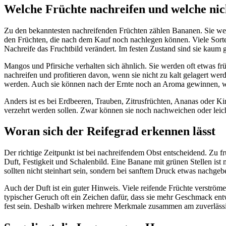
Welche Früchte nachreifen und welche nic
Zu den bekanntesten nachreifenden Früchten zählen Bananen. Sie wer
den Früchten, die nach dem Kauf noch nachlegen können. Viele Sorten
Nachreife das Fruchtbild verändert. Im festen Zustand sind sie kaum 
Mangos und Pfirsiche verhalten sich ähnlich. Sie werden oft etwas f
nachreifen und profitieren davon, wenn sie nicht zu kalt gelagert we
werden. Auch sie können nach der Ernte noch an Aroma gewinnen, we
Anders ist es bei Erdbeeren, Trauben, Zitrusfrüchten, Ananas oder Ki
verzehrt werden sollen. Zwar können sie noch nachweichen oder leicht 
Woran sich der Reifegrad erkennen lässt
Der richtige Zeitpunkt ist bei nachreifendem Obst entscheidend. Zu f
Duft, Festigkeit und Schalenbild. Eine Banane mit grünen Stellen ist
sollten nicht steinhart sein, sondern bei sanftem Druck etwas nachge
Auch der Duft ist ein guter Hinweis. Viele reifende Früchte verströme
typischer Geruch oft ein Zeichen dafür, dass sie mehr Geschmack ent
fest sein. Deshalb wirken mehrere Merkmale zusammen am zuverlässi