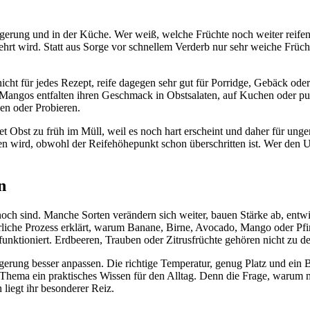
Lagerung und in der Küche. Wer weiß, welche Früchte noch weiter reife
zehrt wird. Statt aus Sorge vor schnellem Verderb nur sehr weiche Früc
icht für jedes Rezept, reife dagegen sehr gut für Porridge, Gebäck od
 Mangos entfalten ihren Geschmack in Obstsalaten, auf Kuchen oder pur
n oder Probieren.
t Obst zu früh im Müll, weil es noch hart erscheint und daher für ungen
en wird, obwohl der Reifehöhepunkt schon überschritten ist. Wer den U
n
 noch sind. Manche Sorten verändern sich weiter, bauen Stärke ab, en
türliche Prozess erklärt, warum Banane, Birne, Avocado, Mango oder Pfi
ch funktioniert. Erdbeeren, Trauben oder Zitrusfrüchte gehören nicht z
gerung besser anpassen. Die richtige Temperatur, genug Platz und ein Bl
 Thema ein praktisches Wissen für den Alltag. Denn die Frage, warum m
 liegt ihr besonderer Reiz.