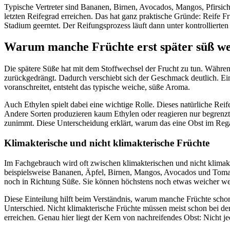
Typische Vertreter sind Bananen, Birnen, Avocados, Mangos, Pfirsiche
letzten Reifegrad erreichen. Das hat ganz praktische Gründe: Reife
Stadium geerntet. Der Reifungsprozess läuft dann unter kontrollierte
Warum manche Früchte erst später süß w
Die spätere Süße hat mit dem Stoffwechsel der Frucht zu tun. Währen
zurückgedrängt. Dadurch verschiebt sich der Geschmack deutlich. Ei
voranschreitet, entsteht das typische weiche, süße Aroma.
Auch Ethylen spielt dabei eine wichtige Rolle. Dieses natürliche Reif
Andere Sorten produzieren kaum Ethylen oder reagieren nur begrenzt 
zunimmt. Diese Unterscheidung erklärt, warum das eine Obst im Regal
Klimakterische und nicht klimakterische Früchte
Im Fachgebrauch wird oft zwischen klimakterischen und nicht klimakt
beispielsweise Bananen, Äpfel, Birnen, Mangos, Avocados und Tomat
noch in Richtung Süße. Sie können höchstens noch etwas weicher werd
Diese Einteilung hilft beim Verständnis, warum manche Früchte schon 
Unterschied. Nicht klimakterische Früchte müssen meist schon bei der
erreichen. Genau hier liegt der Kern von nachreifendes Obst: Nicht 