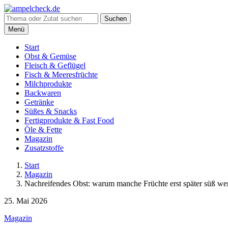
Suche
Suchen
nach:
Menü
Start
Obst & Gemüse
Fleisch & Geflügel
Fisch & Meeresfrüchte
Milchprodukte
Backwaren
Getränke
Süßes & Snacks
Fertigprodukte & Fast Food
Öle & Fette
Magazin
Zusatzstoffe
Start
Magazin
Nachreifendes Obst: warum manche Früchte erst später süß we
25. Mai 2026
Magazin