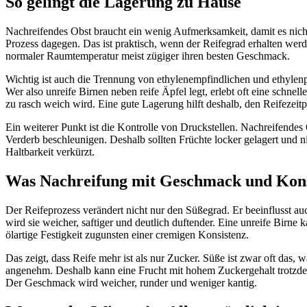
So gelingt die Lagerung zu Hause
Nachreifendes Obst braucht ein wenig Aufmerksamkeit, damit es nicht
Prozess dagegen. Das ist praktisch, wenn der Reifegrad erhalten wer
normaler Raumtemperatur meist zügiger ihren besten Geschmack.
Wichtig ist auch die Trennung von ethylenempfindlichen und ethylenp
Wer also unreife Birnen neben reife Äpfel legt, erlebt oft eine schn
zu rasch weich wird. Eine gute Lagerung hilft deshalb, den Reifezeitp
Ein weiterer Punkt ist die Kontrolle von Druckstellen. Nachreifendes 
Verderb beschleunigen. Deshalb sollten Früchte locker gelagert und ni
Haltbarkeit verkürzt.
Was Nachreifung mit Geschmack und Kons
Der Reifeprozess verändert nicht nur den Süßegrad. Er beeinflusst a
wird sie weicher, saftiger und deutlich duftender. Eine unreife Birne
ölartige Festigkeit zugunsten einer cremigen Konsistenz.
Das zeigt, dass Reife mehr ist als nur Zucker. Süße ist zwar oft da
angenehm. Deshalb kann eine Frucht mit hohem Zuckergehalt trotzdem
Der Geschmack wird weicher, runder und weniger kantig.