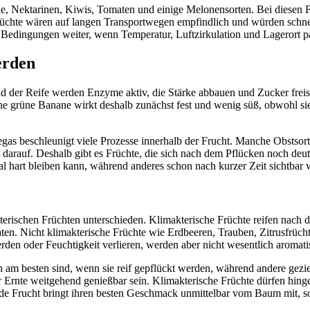
, Nektarinen, Kiwis, Tomaten und einige Melonensorten. Bei diesen Frü
 Früchte wären auf langen Transportwegen empfindlich und würden sch
n Bedingungen weiter, wenn Temperatur, Luftzirkulation und Lagerort p
erden
d der Reife werden Enzyme aktiv, die Stärke abbauen und Zucker freiset
ne grüne Banane wirkt deshalb zunächst fest und wenig süß, obwohl si
egas beschleunigt viele Prozesse innerhalb der Frucht. Manche Obstsort
darauf. Deshalb gibt es Früchte, die sich nach dem Pflücken noch deut
 hart bleiben kann, während anderes schon nach kurzer Zeit sichtbar 
erischen Früchten unterschieden. Klimakterische Früchte reifen nach d
en. Nicht klimakterische Früchte wie Erdbeeren, Trauben, Zitrusfrüc
en oder Feuchtigkeit verlieren, werden aber nicht wesentlich aromati
am besten sind, wenn sie reif gepflückt werden, während andere gezielt
 Ernte weitgehend genießbar sein. Klimakterische Früchte dürfen hingeg
jede Frucht bringt ihren besten Geschmack unmittelbar vom Baum mit, s