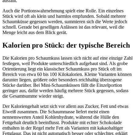
ausfällt.
Auch die Portionswahrnehmung spielt eine Rolle. Ein einzelnes
Stück wird oft als klein und harmlos empfunden. Sobald mehrere
Schaumküsse gegessen werden, summieren sich die Werte jedoch
schnell. Gerade bei geselligen Anlässen ist das relevant, weil die
Menge leicht aus dem Blick gerät.
Kalorien pro Stück: der typische Bereich
Die Kalorien pro Schaumkuss lassen sich nicht auf eine einzige Zahl
festlegen, weil Produkte unterschiedlich aufgebaut sind. Als grobe
Orientierung liegt ein klassischer Schaumkuss pro Stück oft im
Bereich von etwa 60 bis 100 Kilokalorien. Kleine Varianten können
darunter liegen, größere oder besonders reichhaltig überzogene
Stücke darüber. Bei Mini-Schaumküssen fällt die Einzelportion
geringer aus, dafür werden häufig mehrere Stück gegessen, sodass
die Gesamtsumme wieder steigt.
Der Kaloriengehalt setzt sich vor allem aus Zucker, Fett und etwas
Eiweiß zusammen. Die Schaummasse liefert meist einen
nennenswerten Anteil Kohlenhydrate, während die Hülle den
Fettgehalt deutlich beeinflusst. Produkte mit echter Schokolade
enthalten in der Regel mehr Fett als Varianten mit kakaohaltiger
Fettglasur. Das ist nicht automatisch besser oder schlechter, erklärt