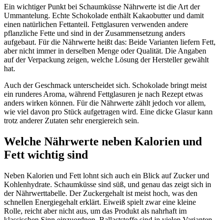
Ein wichtiger Punkt bei Schaumküsse Nährwerte ist die Art der
Ummantelung. Echte Schokolade enthält Kakaobutter und damit
einen natürlichen Fettanteil. Fettglasuren verwenden andere
pflanzliche Fette und sind in der Zusammensetzung anders
aufgebaut. Für die Nährwerte heißt das: Beide Varianten liefern Fett,
aber nicht immer in derselben Menge oder Qualität. Die Angaben
auf der Verpackung zeigen, welche Lösung der Hersteller gewählt
hat.
Auch der Geschmack unterscheidet sich. Schokolade bringt meist
ein runderes Aroma, während Fettglasuren je nach Rezept etwas
anders wirken können. Für die Nährwerte zählt jedoch vor allem,
wie viel davon pro Stück aufgetragen wird. Eine dicke Glasur kann
trotz anderer Zutaten sehr energiereich sein.
Welche Nährwerte neben Kalorien und
Fett wichtig sind
Neben Kalorien und Fett lohnt sich auch ein Blick auf Zucker und
Kohlenhydrate. Schaumküsse sind süß, und genau das zeigt sich in
der Nährwerttabelle. Der Zuckergehalt ist meist hoch, was den
schnellen Energiegehalt erklärt. Eiweiß spielt zwar eine kleine
Rolle, reicht aber nicht aus, um das Produkt als nahrhaft im
klassischen Sinn einzuordnen. Ballaststoffe sind in vielen Varianten