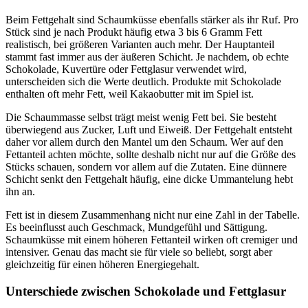
Beim Fettgehalt sind Schaumküsse ebenfalls stärker als ihr Ruf. Pro
Stück sind je nach Produkt häufig etwa 3 bis 6 Gramm Fett
realistisch, bei größeren Varianten auch mehr. Der Hauptanteil
stammt fast immer aus der äußeren Schicht. Je nachdem, ob echte
Schokolade, Kuvertüre oder Fettglasur verwendet wird,
unterscheiden sich die Werte deutlich. Produkte mit Schokolade
enthalten oft mehr Fett, weil Kakaobutter mit im Spiel ist.
Die Schaummasse selbst trägt meist wenig Fett bei. Sie besteht
überwiegend aus Zucker, Luft und Eiweiß. Der Fettgehalt entsteht
daher vor allem durch den Mantel um den Schaum. Wer auf den
Fettanteil achten möchte, sollte deshalb nicht nur auf die Größe des
Stücks schauen, sondern vor allem auf die Zutaten. Eine dünnere
Schicht senkt den Fettgehalt häufig, eine dicke Ummantelung hebt
ihn an.
Fett ist in diesem Zusammenhang nicht nur eine Zahl in der Tabelle.
Es beeinflusst auch Geschmack, Mundgefühl und Sättigung.
Schaumküsse mit einem höheren Fettanteil wirken oft cremiger und
intensiver. Genau das macht sie für viele so beliebt, sorgt aber
gleichzeitig für einen höheren Energiegehalt.
Unterschiede zwischen Schokolade und Fettglasur