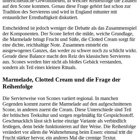
unterschiedliche Gewohnheiten, in welcher Reihenfolge die Zutaten
auf den Scone kommen. Genau diese Frage gehört fast schon zur
Tradition des Servierens und wird in England mitunter mit
erstaunlicher Ernsthaftigkeit diskutiert.
Entscheidend ist jedoch weniger die Debatte als das Zusammenspiel
der Komponenten. Der Scone liefert die milde, weiche Grundlage,
die Marmelade bringt Frucht und Süße, die Clotted Cream sorgt für
eine dichte, reichhaltige Note. Zusammen entsteht ein
ausgewogenes Ganzes, das weder zu schwer noch zu schlicht wirkt.
Gerade diese Balance macht den Reiz des klassischen Servierens
aus. Scones werden hier nicht als bloßes Gebäck verstanden,
sondern als Teil eines kleinen Rituals.
Marmelade, Clotted Cream und die Frage der
Reihenfolge
Die Servierweise von Scones variiert regional. In manchen
Gegenden kommt zuerst die Marmelade auf den aufgeschnittenen
Scone, in anderen zuerst die Cream. Diese Unterschiede sind Teil
der britischen Teekultur und sorgen regelmäßig für Gesprächsstoff.
Geschmacklich lässt sich keine einzige Variante als verbindlich
festlegen, denn beide funktionieren auf ihre Weise. Die Reihenfolge
verändert vor allem die Wahrnehmung beim Essen: einmal tritt die
Frucht stärker hervor, ein anderes Mal die cremige Textur.