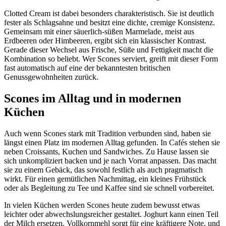
Clotted Cream ist dabei besonders charakteristisch. Sie ist deutlich
fester als Schlagsahne und besitzt eine dichte, cremige Konsistenz.
Gemeinsam mit einer säuerlich-süßen Marmelade, meist aus
Erdbeeren oder Himbeeren, ergibt sich ein klassischer Kontrast.
Gerade dieser Wechsel aus Frische, Süße und Fettigkeit macht die
Kombination so beliebt. Wer Scones serviert, greift mit dieser Form
fast automatisch auf eine der bekanntesten britischen
Genussgewohnheiten zurück.
Scones im Alltag und in modernen
Küchen
Auch wenn Scones stark mit Tradition verbunden sind, haben sie
längst einen Platz im modernen Alltag gefunden. In Cafés stehen sie
neben Croissants, Kuchen und Sandwiches. Zu Hause lassen sie
sich unkompliziert backen und je nach Vorrat anpassen. Das macht
sie zu einem Gebäck, das sowohl festlich als auch pragmatisch
wirkt. Für einen gemütlichen Nachmittag, ein kleines Frühstück
oder als Begleitung zu Tee und Kaffee sind sie schnell vorbereitet.
In vielen Küchen werden Scones heute zudem bewusst etwas
leichter oder abwechslungsreicher gestaltet. Joghurt kann einen Teil
der Milch ersetzen, Vollkornmehl sorgt für eine kräftigere Note, und