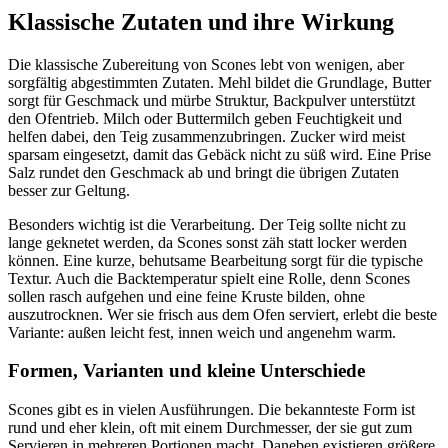
Klassische Zutaten und ihre Wirkung
Die klassische Zubereitung von Scones lebt von wenigen, aber
sorgfältig abgestimmten Zutaten. Mehl bildet die Grundlage, Butter
sorgt für Geschmack und mürbe Struktur, Backpulver unterstützt
den Ofentrieb. Milch oder Buttermilch geben Feuchtigkeit und
helfen dabei, den Teig zusammenzubringen. Zucker wird meist
sparsam eingesetzt, damit das Gebäck nicht zu süß wird. Eine Prise
Salz rundet den Geschmack ab und bringt die übrigen Zutaten
besser zur Geltung.
Besonders wichtig ist die Verarbeitung. Der Teig sollte nicht zu
lange geknetet werden, da Scones sonst zäh statt locker werden
können. Eine kurze, behutsame Bearbeitung sorgt für die typische
Textur. Auch die Backtemperatur spielt eine Rolle, denn Scones
sollen rasch aufgehen und eine feine Kruste bilden, ohne
auszutrocknen. Wer sie frisch aus dem Ofen serviert, erlebt die beste
Variante: außen leicht fest, innen weich und angenehm warm.
Formen, Varianten und kleine Unterschiede
Scones gibt es in vielen Ausführungen. Die bekannteste Form ist
rund und eher klein, oft mit einem Durchmesser, der sie gut zum
Servieren in mehreren Portionen macht. Daneben existieren größere