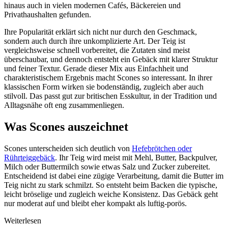
hinaus auch in vielen modernen Cafés, Bäckereien und
Privathaushalten gefunden.
Ihre Popularität erklärt sich nicht nur durch den Geschmack,
sondern auch durch ihre unkomplizierte Art. Der Teig ist
vergleichsweise schnell vorbereitet, die Zutaten sind meist
überschaubar, und dennoch entsteht ein Gebäck mit klarer Struktur
und feiner Textur. Gerade dieser Mix aus Einfachheit und
charakteristischem Ergebnis macht Scones so interessant. In ihrer
klassischen Form wirken sie bodenständig, zugleich aber auch
stilvoll. Das passt gut zur britischen Esskultur, in der Tradition und
Alltagsnähe oft eng zusammenliegen.
Was Scones auszeichnet
Scones unterscheiden sich deutlich von
Hefebrötchen oder
Rührteiggebäck
. Ihr Teig wird meist mit Mehl, Butter, Backpulver,
Milch oder Buttermilch sowie etwas Salz und Zucker zubereitet.
Entscheidend ist dabei eine zügige Verarbeitung, damit die Butter im
Teig nicht zu stark schmilzt. So entsteht beim Backen die typische,
leicht bröselige und zugleich weiche Konsistenz. Das Gebäck geht
nur moderat auf und bleibt eher kompakt als luftig-porös.
Weiterlesen