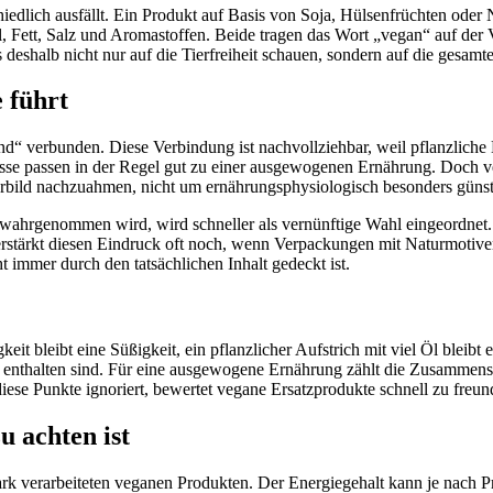
hiedlich ausfällt. Ein Produkt auf Basis von Soja, Hülsenfrüchten oder
eil, Fett, Salz und Aromastoffen. Beide tragen das Wort „vegan“ auf de
deshalb nicht nur auf die Tierfreiheit schauen, sondern auf die gesamt
 führt
nd“ verbunden. Diese Verbindung ist nachvollziehbar, weil pflanzliche K
 passen in der Regel gut zu einer ausgewogenen Ernährung. Doch vega
Vorbild nachzuahmen, nicht um ernährungsphysiologisch besonders günst
wahrgenommen wird, wird schneller als vernünftige Wahl eingeordnet. D
verstärkt diesen Eindruck oft noch, wenn Verpackungen mit Naturmotiv
ht immer durch den tatsächlichen Inhalt gedeckt ist.
t bleibt eine Süßigkeit, ein pflanzlicher Aufstrich mit viel Öl bleibt e
taten enthalten sind. Für eine ausgewogene Ernährung zählt die Zusamme
diese Punkte ignoriert, bewertet vegane Ersatzprodukte schnell zu freun
u achten ist
tark verarbeiteten veganen Produkten. Der Energiegehalt kann je nach Pr