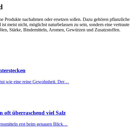
d
che Produkte nachahmen oder ersetzen sollen. Dazu gehören pflanzliche
el ist meist nicht, möglichst naturbelassen zu sein, sondern eine vertr
 Ölen, Stärke, Bindemitteln, Aromen, Gewürzen und Zusatzstoffen.
terstecken
chst wie eine reine Gewohnheit. Der…
n oft überraschend viel Salz
Lebensmitteln erst beim genauen Blick…