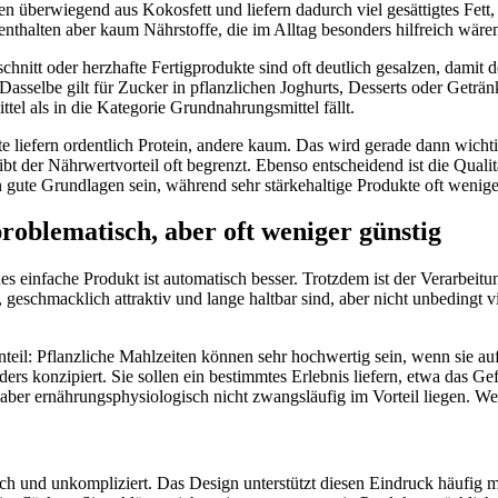
n überwiegend aus Kokosfett und liefern dadurch viel gesättigtes Fett
enthalten aber kaum Nährstoffe, die im Alltag besonders hilfreich wäre
chnitt oder herzhafte Fertigprodukte sind oft deutlich gesalzen, damit
asselbe gilt für Zucker in pflanzlichen Joghurts, Desserts oder Geträ
el als in die Kategorie Grundnahrungsmittel fällt.
e liefern ordentlich Protein, andere kaum. Das wird gerade dann wichtig
ibt der Nährwertvorteil oft begrenzt. Ebenso entscheidend ist die Qual
gute Grundlagen sein, während sehr stärkehaltige Produkte oft wenig
roblematisch, aber oft weniger günstig
es einfache Produkt ist automatisch besser. Trotzdem ist der Verarbeitu
, geschmacklich attraktiv und lange haltbar sind, aber nicht unbedingt 
nteil: Pflanzliche Mahlzeiten können sehr hochwertig sein, wenn sie 
ers konzipiert. Sie sollen ein bestimmtes Erlebnis liefern, etwa das G
er ernährungsphysiologisch nicht zwangsläufig im Vorteil liegen. Wer si
ch und unkompliziert. Das Design unterstützt diesen Eindruck häufig m