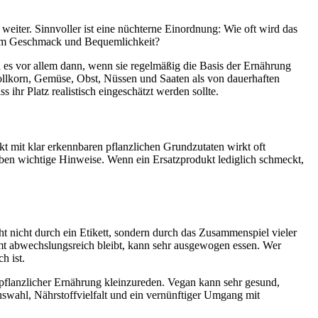
weiter. Sinnvoller ist eine nüchterne Einordnung: Wie oft wird das
allem Geschmack und Bequemlichkeit?
 es vor allem dann, wenn sie regelmäßig die Basis der Ernährung
 Vollkorn, Gemüse, Obst, Nüssen und Saaten als von dauerhaften
ihr Platz realistisch eingeschätzt werden sollte.
ukt mit klar erkennbaren pflanzlichen Grundzutaten wirkt oft
eben wichtige Hinweise. Wenn ein Ersatzprodukt lediglich schmeckt,
t nicht durch ein Etikett, sondern durch das Zusammenspiel vieler
samt abwechslungsreich bleibt, kann sehr ausgewogen essen. Wer
h ist.
le pflanzlicher Ernährung kleinzureden. Vegan kann sehr gesund,
uswahl, Nährstoffvielfalt und ein vernünftiger Umgang mit