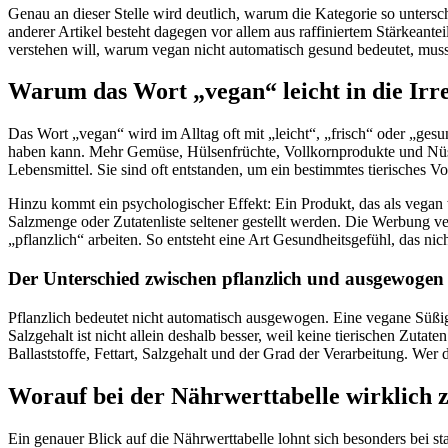
Genau an dieser Stelle wird deutlich, warum die Kategorie so untersc
anderer Artikel besteht dagegen vor allem aus raffiniertem Stärkeant
verstehen will, warum vegan nicht automatisch gesund bedeutet, muss 
Warum das Wort „vegan“ leicht in die Irre
Das Wort „vegan“ wird im Alltag oft mit „leicht“, „frisch“ oder „gesu
haben kann. Mehr Gemüse, Hülsenfrüchte, Vollkornprodukte und Nüsse
Lebensmittel. Sie sind oft entstanden, um ein bestimmtes tierisches 
Hinzu kommt ein psychologischer Effekt: Ein Produkt, das als vegan 
Salzmenge oder Zutatenliste seltener gestellt werden. Die Werbung 
„pflanzlich“ arbeiten. So entsteht eine Art Gesundheitsgefühl, das nic
Der Unterschied zwischen pflanzlich und ausgewogen
Pflanzlich bedeutet nicht automatisch ausgewogen. Eine vegane Süßigkei
Salzgehalt ist nicht allein deshalb besser, weil keine tierischen Zu
Ballaststoffe, Fettart, Salzgehalt und der Grad der Verarbeitung. Wer 
Worauf bei der Nährwerttabelle wirklich z
Ein genauer Blick auf die Nährwerttabelle lohnt sich besonders bei s