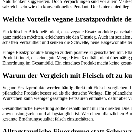
Natürlichkeit suggerieren. Doch Verpackungen sind vor allem Marketin
salzreich sein wie ein konventionelles Pendant. Der Unterschied liegt 
Welche Vorteile vegane Ersatzprodukte d
Ein kritischer Blick heißt nicht, dass vegane Ersatzprodukte pauschal
ganz meiden möchten, erleichtern sie den Umstieg. Auch im sozialen 
schaffen Vertrautheit und senken die Schwelle, neue Essgewohnheite
Einige Ersatzprodukte bringen zudem positive Eigenschaften mit. Pfla
Produkt findet, das eine gute Menge Eiweiß enthält, nicht übermäßig 
Einordnung im Gesamtbild. Ein einzelnes Produkt macht keine gesund
Warum der Vergleich mit Fleisch oft zu ku
Vegane Ersatzprodukte werden häufig direkt mit Fleisch verglichen. Da
pflanzliche Produkt besser sei als die tierische Vorlage. Ein pflanzli
Würstchen kann weniger gesättigte Fettsäuren enthalten, dafür aber vie
Gesundheitliche Bewertung sollte deshalb nicht nur im direkten Duell 
abwechslungsreich und alltagstauglich ist. Wer einen pflanzlichen Burg
gesamte Ernährungsqualität falsch einzuschätzen.
Alltagstaugliche Einordnung statt Schwa