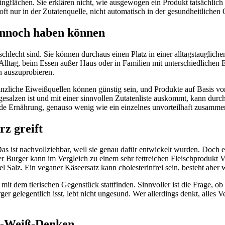
gflächen. Sie erklären nicht, wie ausgewogen ein Produkt tatsächlich 
oft nur in der Zutatenquelle, nicht automatisch in der gesundheitlichen Q
ennoch haben können
 schlecht sind. Sie können durchaus einen Platz in einer alltagstaugli
Alltag, beim Essen außer Haus oder in Familien mit unterschiedlichen 
n auszuprobieren.
nzliche Eiweißquellen können günstig sein, und Produkte auf Basis von 
gesalzen ist und mit einer sinnvollen Zutatenliste auskommt, kann durch
e Ernährung, genauso wenig wie ein einzelnes unvorteilhaft zusammeng
rz greift
s ist nachvollziehbar, weil sie genau dafür entwickelt wurden. Doch ei
cher Burger kann im Vergleich zu einem sehr fettreichen Fleischprodukt V
l Salz. Ein veganer Käseersatz kann cholesterinfrei sein, besteht aber 
mit dem tierischen Gegenstück stattfinden. Sinnvoller ist die Frage, ob 
er gelegentlich isst, lebt nicht ungesund. Wer allerdings denkt, alles 
rz-Weiß-Denken