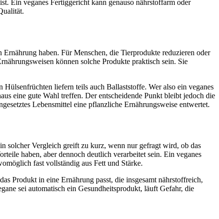
ist. Ein veganes Fertiggericht kann genauso nährstoffarm oder
ualität.
chen Ernährung haben. Für Menschen, die Tierprodukte reduzieren oder
Ernährungsweisen können solche Produkte praktisch sein. Sie
Hülsenfrüchten liefern teils auch Ballaststoffe. Wer also ein veganes
aus eine gute Wahl treffen. Der entscheidende Punkt bleibt jedoch die
esetztes Lebensmittel eine pflanzliche Ernährungsweise entwertet.
n solcher Vergleich greift zu kurz, wenn nur gefragt wird, ob das
orteile haben, aber dennoch deutlich verarbeitet sein. Ein veganes
womöglich fast vollständig aus Fett und Stärke.
das Produkt in eine Ernährung passt, die insgesamt nährstoffreich,
Vegane sei automatisch ein Gesundheitsprodukt, läuft Gefahr, die