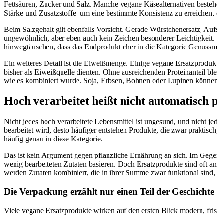
Fettsäuren, Zucker und Salz. Manche vegane Käsealternativen bestehe
Stärke und Zusatzstoffe, um eine bestimmte Konsistenz zu erreichen, 
Beim Salzgehalt gilt ebenfalls Vorsicht. Gerade Würstchenersatz, Aufs
ungewöhnlich, aber eben auch kein Zeichen besonderer Leichtigkeit. D
hinwegtäuschen, dass das Endprodukt eher in die Kategorie Genussmitt
Ein weiteres Detail ist die Eiweißmenge. Einige vegane Ersatzprodukt
bisher als Eiweißquelle dienten. Ohne ausreichenden Proteinanteil ble
wie es kombiniert wurde. Soja, Erbsen, Bohnen oder Lupinen können 
Hoch verarbeitet heißt nicht automatisch p
Nicht jedes hoch verarbeitete Lebensmittel ist ungesund, und nicht jed
bearbeitet wird, desto häufiger entstehen Produkte, die zwar praktisch
häufig genau in diese Kategorie.
Das ist kein Argument gegen pflanzliche Ernährung an sich. Im Gege
wenig bearbeiteten Zutaten basieren. Doch Ersatzprodukte sind oft and
werden Zutaten kombiniert, die in ihrer Summe zwar funktional sind, ab
Die Verpackung erzählt nur einen Teil der Geschichte
Viele vegane Ersatzprodukte wirken auf den ersten Blick modern, fris