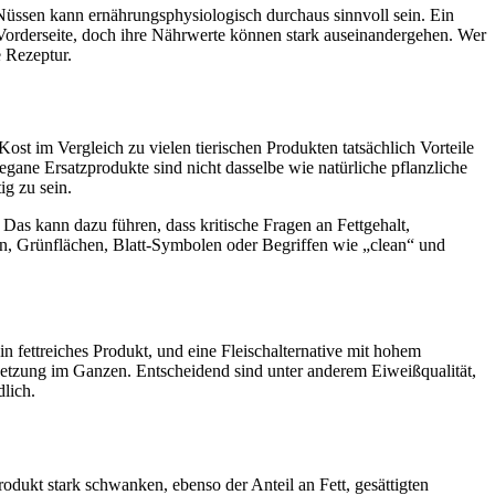
 Nüssen kann ernährungsphysiologisch durchaus sinnvoll sein. Ein
r Vorderseite, doch ihre Nährwerte können stark auseinandergehen. Wer
e Rezeptur.
ost im Vergleich zu vielen tierischen Produkten tatsächlich Vorteile
ne Ersatzprodukte sind nicht dasselbe wie natürliche pflanzliche
ig zu sein.
as kann dazu führen, dass kritische Fragen an Fettgehalt,
en, Grünflächen, Blatt-Symbolen oder Begriffen wie „clean“ und
in fettreiches Produkt, und eine Fleischalternative mit hohem
nsetzung im Ganzen. Entscheidend sind unter anderem Eiweißqualität,
dlich.
odukt stark schwanken, ebenso der Anteil an Fett, gesättigten