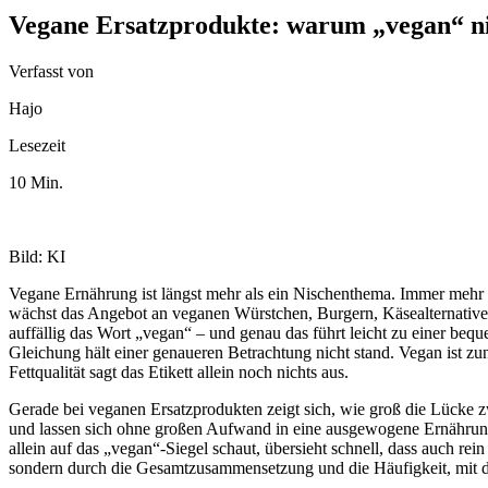
Vegane Ersatzprodukte: warum „vegan“ ni
Verfasst von
Hajo
Lesezeit
10 Min.
Bild: KI
Vegane Ernährung ist längst mehr als ein Nischenthema. Immer meh
wächst das Angebot an veganen Würstchen, Burgern, Käsealternativen
auffällig das Wort „vegan“ – und genau das führt leicht zu einer b
Gleichung hält einer genaueren Betrachtung nicht stand. Vegan ist z
Fettqualität sagt das Etikett allein noch nichts aus.
Gerade bei veganen Ersatzprodukten zeigt sich, wie groß die Lücke z
und lassen sich ohne großen Aufwand in eine ausgewogene Ernährung e
allein auf das „vegan“-Siegel schaut, übersieht schnell, dass auch rei
sondern durch die Gesamtzusammensetzung und die Häufigkeit, mit de