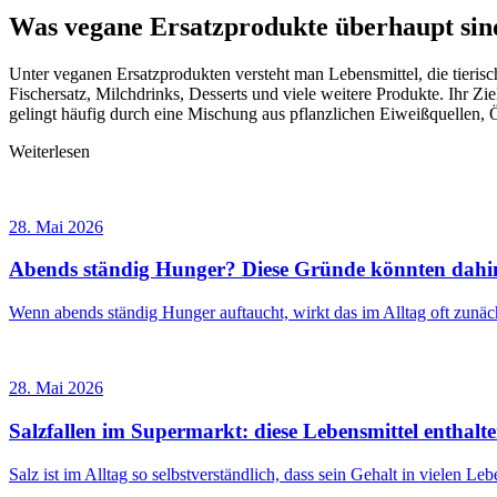
Was vegane Ersatzprodukte überhaupt sin
Unter veganen Ersatzprodukten versteht man Lebensmittel, die tieris
Fischersatz, Milchdrinks, Desserts und viele weitere Produkte. Ihr Zi
gelingt häufig durch eine Mischung aus pflanzlichen Eiweißquellen,
Weiterlesen
28. Mai 2026
Abends ständig Hunger? Diese Gründe könnten dahin
Wenn abends ständig Hunger auftaucht, wirkt das im Alltag oft zunä
28. Mai 2026
Salzfallen im Supermarkt: diese Lebensmittel enthalte
Salz ist im Alltag so selbstverständlich, dass sein Gehalt in vielen 