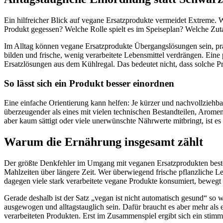
Ein hilfreicher Blick auf vegane Ersatzprodukte vermeidet Extreme. W
Produkt gegessen? Welche Rolle spielt es im Speiseplan? Welche Zuta
Im Alltag können vegane Ersatzprodukte Übergangslösungen sein, pra
bilden und frische, wenig verarbeitete Lebensmittel verdrängen. Eine
Ersatzlösungen aus dem Kühlregal. Das bedeutet nicht, dass solche Pro
So lässt sich ein Produkt besser einordnen
Eine einfache Orientierung kann helfen: Je kürzer und nachvollziehbare
überzeugender als eines mit vielen technischen Bestandteilen, Arome
aber kaum sättigt oder viele unerwünschte Nährwerte mitbringt, ist es
Warum die Ernährung insgesamt zählt
Der größte Denkfehler im Umgang mit veganen Ersatzprodukten besteht 
Mahlzeiten über längere Zeit. Wer überwiegend frische pflanzliche Le
dagegen viele stark verarbeitete vegane Produkte konsumiert, bewegt si
Gerade deshalb ist der Satz „vegan ist nicht automatisch gesund“ so wi
ausgewogen und alltagstauglich sein. Dafür braucht es aber mehr als
verarbeiteten Produkten. Erst im Zusammenspiel ergibt sich ein stimm