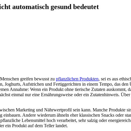
cht automatisch gesund bedeutet
r Menschen greifen bewusst zu
pflanzlichen Produkten
, sei es aus ethi
, Joghurts, Aufstrichen und Fertiggerichten in einem Tempo, das den 
equemen Annahme: Wenn ein Produkt ohne tierische Zutaten auskommt, d
unächst einmal nur eine Ernährungsweise oder ein Zutatenhinweis. Über
wischen Marketing und Nährwertprofil sein kann. Manche Produkte sind 
inbauen. Andere wiederum ähneln eher klassischen Snacks oder stark v
n pflanzliche Lebensmittel hoch verarbeitet, sehr salzig oder energiereic
r ein Produkt auf dem Teller landet.