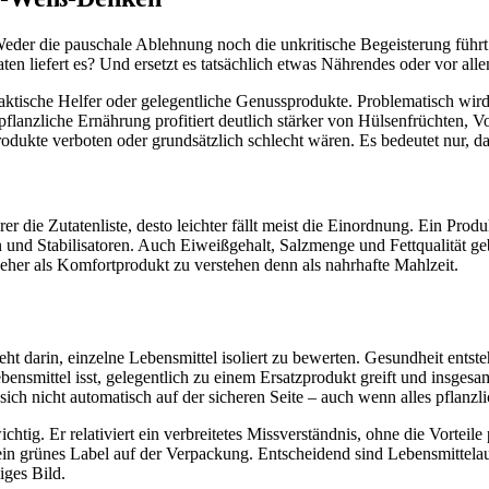
eder die pauschale Ablehnung noch die unkritische Begeisterung führt 
ten liefert es? Und ersetzt es tatsächlich etwas Nährendes oder vor 
ktische Helfer oder gelegentliche Genussprodukte. Problematisch wird
 pflanzliche Ernährung profitiert deutlich stärker von Hülsenfrüchten,
dukte verboten oder grundsätzlich schlecht wären. Es bedeutet nur, dass 
r die Zutatenliste, desto leichter fällt meist die Einordnung. Ein Prod
n und Stabilisatoren. Auch Eiweißgehalt, Salzmenge und Fettqualität g
 eher als Komfortprodukt zu verstehen denn als nahrhafte Mahlzeit.
darin, einzelne Lebensmittel isoliert zu bewerten. Gesundheit entsteh
bensmittel isst, gelegentlich zu einem Ersatzprodukt greift und insge
ch nicht automatisch auf der sicheren Seite – auch wenn alles pflanzlic
chtig. Er relativiert ein verbreitetes Missverständnis, ohne die Vortei
 ein grünes Label auf der Verpackung. Entscheidend sind Lebensmittela
iges Bild.