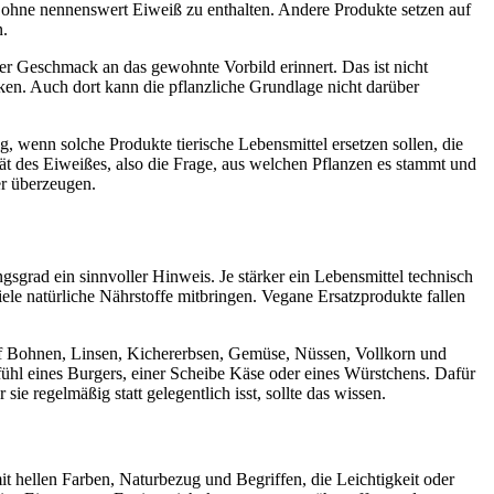
, ohne nennenswert Eiweiß zu enthalten. Andere Produkte setzen auf
n.
 der Geschmack an das gewohnte Vorbild erinnert. Das ist nicht
nken. Auch dort kann die pflanzliche Grundlage nicht darüber
, wenn solche Produkte tierische Lebensmittel ersetzen sollen, die
ität des Eiweißes, also die Frage, aus welchen Pflanzen es stammt und
er überzeugen.
ngsgrad ein sinnvoller Hinweis. Je stärker ein Lebensmittel technisch
viele natürliche Nährstoffe mitbringen. Vegane Ersatzprodukte fallen
auf Bohnen, Linsen, Kichererbsen, Gemüse, Nüssen, Vollkorn und
efühl eines Burgers, einer Scheibe Käse oder eines Würstchens. Dafür
e regelmäßig statt gelegentlich isst, sollte das wissen.
it hellen Farben, Naturbezug und Begriffen, die Leichtigkeit oder