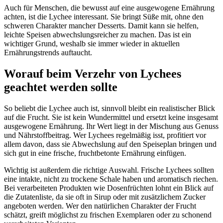
Auch für Menschen, die bewusst auf eine ausgewogene Ernährung
achten, ist die Lychee interessant. Sie bringt Süße mit, ohne den
schweren Charakter mancher Desserts. Damit kann sie helfen,
leichte Speisen abwechslungsreicher zu machen. Das ist ein
wichtiger Grund, weshalb sie immer wieder in aktuellen
Ernährungstrends auftaucht.
Worauf beim Verzehr von Lychees
geachtet werden sollte
So beliebt die Lychee auch ist, sinnvoll bleibt ein realistischer Blick
auf die Frucht. Sie ist kein Wundermittel und ersetzt keine insgesamt
ausgewogene Ernährung. Ihr Wert liegt in der Mischung aus Genuss
und Nährstoffbeitrag. Wer Lychees regelmäßig isst, profitiert vor
allem davon, dass sie Abwechslung auf den Speiseplan bringen und
sich gut in eine frische, fruchtbetonte Ernährung einfügen.
Wichtig ist außerdem die richtige Auswahl. Frische Lychees sollten
eine intakte, nicht zu trockene Schale haben und aromatisch riechen.
Bei verarbeiteten Produkten wie Dosenfrüchten lohnt ein Blick auf
die Zutatenliste, da sie oft in Sirup oder mit zusätzlichem Zucker
angeboten werden. Wer den natürlichen Charakter der Frucht
schätzt, greift möglichst zu frischen Exemplaren oder zu schonend