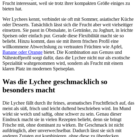
Frucht interessant, weil sie trotz ihrer kompakten Größe einiges zu
bieten hat.
Wer Lychees kennt, verbindet sie oft mit Sommer, asiatischer Küche
oder Desserts. Tatsächlich lässt sich die Frucht aber weit vielseitiger
einsetzen. Sie passt in Obstsalate, in Getränke, zu Joghurt, in leichte
Speisen oder einfach pur. Gerade diese Flexibilität macht sie so
beliebt. Hinzu kommt, dass sie mit ihrem frischen Profil eine
willkommene Abwechslung zu vertrauten Früchten wie Apfel,
Banane oder Orange
bietet. Die Kombination aus Genuss und
Nährstoffprofil sorgt dafür, dass die Lychee nicht nur als exotische
Spezialität wahrgenommen wird, sondern als Frucht mit einem
klaren Platz im modernen Speiseplan.
Was die Lychee geschmacklich so
besonders macht
Die Lychee fällt durch ihr feines, aromatisches Fruchtfleisch auf, das
meist als süß, frisch und leicht duftend beschrieben wird. Im Mund
wirkt sie weich und saftig, ohne schwer zu sein. Genau dieser
Eindruck macht sie in vielen Rezepten beliebt, denn sie bringt
Frische mit, ohne dominant zu wirken. Ihr Geschmack ist nicht
aufdringlich, aber unverwechselbar. Dadurch lässt sie sich mit
anderen Zutaten gut kombinieren, ohne diese zu überdecken.