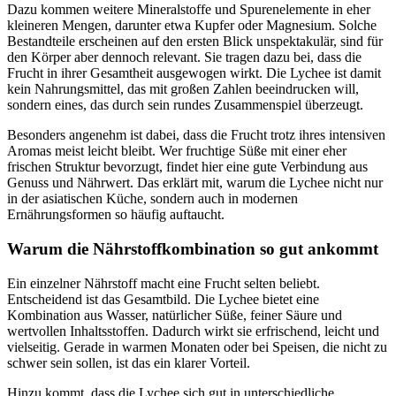
Dazu kommen weitere Mineralstoffe und Spurenelemente in eher
kleineren Mengen, darunter etwa Kupfer oder Magnesium. Solche
Bestandteile erscheinen auf den ersten Blick unspektakulär, sind für
den Körper aber dennoch relevant. Sie tragen dazu bei, dass die
Frucht in ihrer Gesamtheit ausgewogen wirkt. Die Lychee ist damit
kein Nahrungsmittel, das mit großen Zahlen beeindrucken will,
sondern eines, das durch sein rundes Zusammenspiel überzeugt.
Besonders angenehm ist dabei, dass die Frucht trotz ihres intensiven
Aromas meist leicht bleibt. Wer fruchtige Süße mit einer eher
frischen Struktur bevorzugt, findet hier eine gute Verbindung aus
Genuss und Nährwert. Das erklärt mit, warum die Lychee nicht nur
in der asiatischen Küche, sondern auch in modernen
Ernährungsformen so häufig auftaucht.
Warum die Nährstoffkombination so gut ankommt
Ein einzelner Nährstoff macht eine Frucht selten beliebt.
Entscheidend ist das Gesamtbild. Die Lychee bietet eine
Kombination aus Wasser, natürlicher Süße, feiner Säure und
wertvollen Inhaltsstoffen. Dadurch wirkt sie erfrischend, leicht und
vielseitig. Gerade in warmen Monaten oder bei Speisen, die nicht zu
schwer sein sollen, ist das ein klarer Vorteil.
Hinzu kommt, dass die Lychee sich gut in unterschiedliche