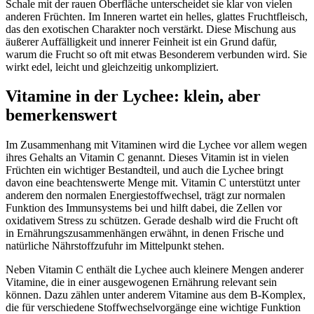
Schale mit der rauen Oberfläche unterscheidet sie klar von vielen
anderen Früchten. Im Inneren wartet ein helles, glattes Fruchtfleisch,
das den exotischen Charakter noch verstärkt. Diese Mischung aus
äußerer Auffälligkeit und innerer Feinheit ist ein Grund dafür,
warum die Frucht so oft mit etwas Besonderem verbunden wird. Sie
wirkt edel, leicht und gleichzeitig unkompliziert.
Vitamine in der Lychee: klein, aber
bemerkenswert
Im Zusammenhang mit Vitaminen wird die Lychee vor allem wegen
ihres Gehalts an Vitamin C genannt. Dieses Vitamin ist in vielen
Früchten ein wichtiger Bestandteil, und auch die Lychee bringt
davon eine beachtenswerte Menge mit. Vitamin C unterstützt unter
anderem den normalen Energiestoffwechsel, trägt zur normalen
Funktion des Immunsystems bei und hilft dabei, die Zellen vor
oxidativem Stress zu schützen. Gerade deshalb wird die Frucht oft
in Ernährungszusammenhängen erwähnt, in denen Frische und
natürliche Nährstoffzufuhr im Mittelpunkt stehen.
Neben Vitamin C enthält die Lychee auch kleinere Mengen anderer
Vitamine, die in einer ausgewogenen Ernährung relevant sein
können. Dazu zählen unter anderem Vitamine aus dem B-Komplex,
die für verschiedene Stoffwechselvorgänge eine wichtige Funktion