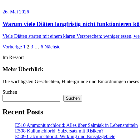
26. Mai 2026
Warum viele Diäten langfristig nicht funktionieren k
Viele Diäten starten mit einem klaren Versprechen: weniger essen, we
Seitennummerierung
Vorherige
1
2
3
…
6
Nächste
der
Im Ressort
Beiträge
Mehr Überblick
Die wichtigsten Geschichten, Hintergründe und Einordnungen dieses A
Suchen
Suchen
Recent Posts
E510 Ammoniumchlorid: Alles über Salmiak in Lebensmitteln
E508 Kaliumchlorid: Salzersatz mit Risiken?
E509 Calciumchlorid: Wirkung und Einsatzgebiete