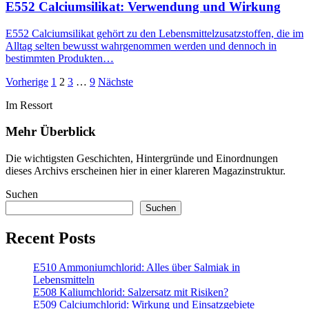
E552 Calciumsilikat: Verwendung und Wirkung
E552 Calciumsilikat gehört zu den Lebensmittelzusatzstoffen, die im
Alltag selten bewusst wahrgenommen werden und dennoch in
bestimmten Produkten…
Seitennummerierung
Vorherige
1
2
3
…
9
Nächste
der
Im Ressort
Beiträge
Mehr Überblick
Die wichtigsten Geschichten, Hintergründe und Einordnungen
dieses Archivs erscheinen hier in einer klareren Magazinstruktur.
Suchen
Suchen
Recent Posts
E510 Ammoniumchlorid: Alles über Salmiak in
Lebensmitteln
E508 Kaliumchlorid: Salzersatz mit Risiken?
E509 Calciumchlorid: Wirkung und Einsatzgebiete